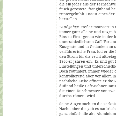
die ein jeder aus der Fernsehw
frisch geröstete, fast glühend h
runtergekühlt. Das ist eines de
herstellen.
"
Auf gehts!
" rief er motiviert i
immer ganz alleine und ungestö
Eins zu Eins - genau wie in der 
unterschiedlichsten
Café
Varian
Kussgeste und in Gedanken an si
verführerische Frau, lud er die
den Strom für die recht altbeta
1960'er Jahren ein. Es sind gut
Einstellungen und unterschiedli
Doch routiniert, immer wieder 
kontrollierend aber vor allem i
nächtliche Liebe öffnete er die
duftend heiße
Café-B
ohnen saus
die einen Durchmesser von zwei
durchströment wird.
Seine Augen suchten die zerknit
Nacht, aber die gab es natürlic
ganz einfach die alte Aluminium