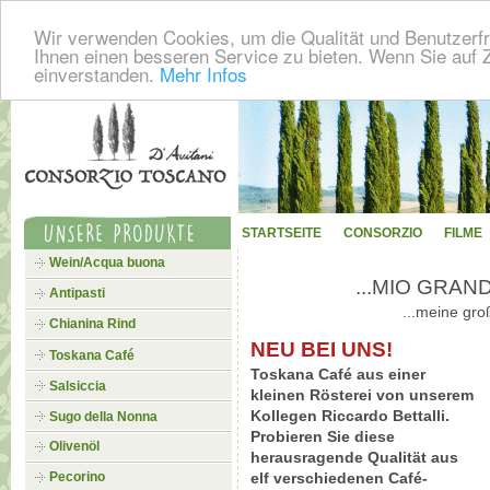
Wir verwenden Cookies, um die Qualität und Benutzerfr
Ihnen einen besseren Service zu bieten. Wenn Sie auf Z
einverstanden.
Mehr Infos
STARTSEITE
CONSORZIO
FILME
Wein/Acqua buona
...MIO GRA
Antipasti
...meine gro
Chianina Rind
NEU BEI UNS!
Toskana Café
Toskana Café aus einer
Salsiccia
kleinen Rösterei von unserem
Kollegen Riccardo Bettalli.
Sugo della Nonna
Probieren Sie diese
Olivenöl
herausragende Qualität aus
Pecorino
elf verschiedenen Café-