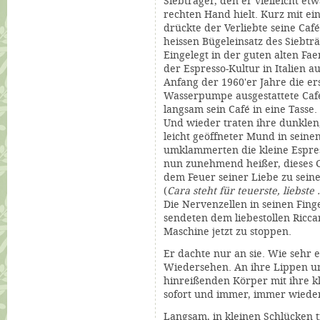
Siebträger, den er vielleicht et
rechten Hand hielt. Kurz mit ei
drückte der Verliebte seine Caf
heissen Bügeleinsatz des Siebtr
Eingelegt in der guten alten Fa
der Espresso-Kultur in Italien a
Anfang der 1960'er Jahre die ers
Wasserpumpe ausgestattete
Caf
langsam sein Café in eine Tasse.
Und wieder traten ihre dunkle
leicht geöffneter Mund in seine
umklammerten die kleine Espres
nun zunehmend heißer, dieses Ge
dem Feuer seiner Liebe zu seine
(
Cara steht für teuerste, liebste ..
Die Nervenzellen in seinen Fing
sendeten dem liebestollen Ricca
M
aschine jetzt zu stoppen.
Er dachte nur an sie. Wie sehr e
Wiedersehen. An ihre Lippen un
hinreißenden Körper mit ihre kl
sofort und immer, immer wiede
Langsam, in kleinen Schlücken tr