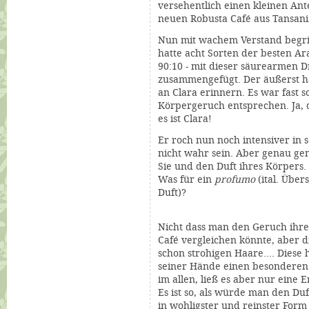
versehentlich einen kleinen Ante
neuen Robusta
Café
aus Tansani
Nun mit wachem Verstand begrif
hatte acht Sorten der besten Ar
90:10 - mit dieser säurearmen 
zusammengefügt. Der äußerst ha
an Clara erinnern. Es war fast 
Körpergeruch entsprechen. Ja, 
es ist Clara!
Er roch nun noch intensiver in s
nicht wahr sein. Aber genau ge
Sie und den Duft ihres Körpers.
Was für ein
profumo
(ital. Übe
Duft)?
Nicht dass man den Geruch ihre
Café vergleichen könnte, aber die
schon strohigen Haare.... Diese
seiner Hände einen besonderen 
im allen, ließ es aber nur eine E
Es ist so, als würde man den Duf
in wohligster und reinster Form 