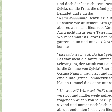
Und doch darf es nicht sein. Nein
Sylvia, sie die Frau, die ständig 
befindet und nun das -
"
Nein! Neeeeiiin!
", schrie er lau
Er spürte wie an seinem Arm g
aber es war nicht Riccardos Vat
Auch nicht mehr seine Tasse mi
Wo verdammt ist Clara? Eben noc
ganzen Raum und nun? "
Clara?
konnte.
"
Riccardo wach auf, Du hast get
Das war nicht die sanfte Stimme
Schwingung der Musik von Laura
ist die Stimme von Sylvia! Eher
Gianna Nanini - rau, hart und 
eine bunte, grüne Sommerwiese
blauen Himmel die Sonne nur so
"
Ah, was ist? Wo, was? Du?"
, st
verstört und mittlerweile aufrec
fragenden Augen von seiner Sylv
sitzend und immer noch leicht 
abrupt endenden Liebe von Ricc