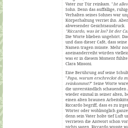
Vater zur Tür reinkam. "
Ist all
Sohn. Denn das auffällige, ruhi
Verhalten seines Sohnes war un
Körperhaltung verriet ihn. Aber
abwesender Gesichtsausdruck.
"Riccardo, was ist los? Ist der
Ca
Die Worte blieben ungehört. Dac
und dass dieser
Café
, dass sein
Namen tragen müsste. Mehr noch
aneinanderreiht würden viellei
was er in diesem Moment fühlte.
Clara Missoni.
Eine Berührung auf seine Schul
"
Papa, warum erschreckst du mi
reinkommst?
" Seine Worte waren
die unverständlich schauenden 
wieder einmal in seiner alten,
einen alten braunen Arbeitskitt
Riccardo begriff, dass es zu i
Wörter oder wohlmöglich ganze
denn sein Vater holte tief Luft 
verrieten die Antwort schon vor
nichts sagen. Riccardo wusste wa