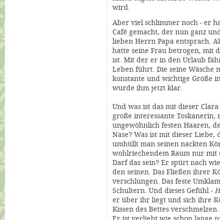
wird.
Aber viel schlimmer noch - er h
Café
gemacht, der nun ganz und 
lieben Herrn Papa entsprach. A
hatte seine Frau betrogen, mit 
ist. Mit der er in den Urlaub fä
Leben führt. Die seine Wäsche
konstante und wichtige Größe in
wurde ihm jetzt klar.
Und was ist das mit dieser Clara
große interessante Toskanerin,
ungewöhnlich festen Haaren, der
Nase? Was ist mit dieser Liebe, d
umhüllt man seinen nackten Kö
wohlriechendem Raum nur mit 
Darf das sein? Er spürt nach wi
den seinen. Das Fließen ihrer K
verschlungen. Das feste Umkla
Schultern. Und dieses Gefühl -
H
er über ihr liegt und sich ihre
Kissen des Bettes verschmelzen
Er ist verliebt wie schon lange