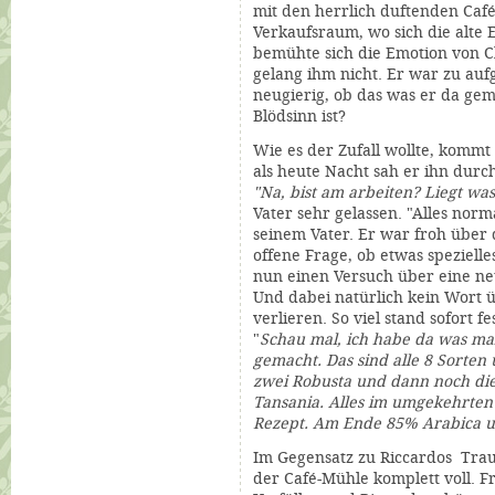
mit den herrlich duftenden
Café
Verkaufsraum, wo sich die alte 
bemühte sich die Emotion von Cl
gelang ihm nicht. Er war zu auf
neugierig, ob das was er da gema
Blödsinn ist?
Wie es der Zufall wollte, kommt 
als heute Nacht sah er ihn dur
"Na, bist am arbeiten? Liegt was
Vater sehr gelassen. "Alles norm
seinem Vater. Er war froh über d
offene Frage, ob etwas speziell
nun einen Versuch über eine n
Und dabei natürlich kein Wort 
verlieren. So viel stand sofort fe
"
Schau mal, ich habe da was ma
gemacht. Das sind alle 8 Sorten 
zwei Robusta und dann noch die
Tansania. Alles im umgekehrten
Rezept. Am Ende 85% Arabica u
Im Gegensatz zu Riccardos Tra
der
Café
-Mühle komplett voll. 