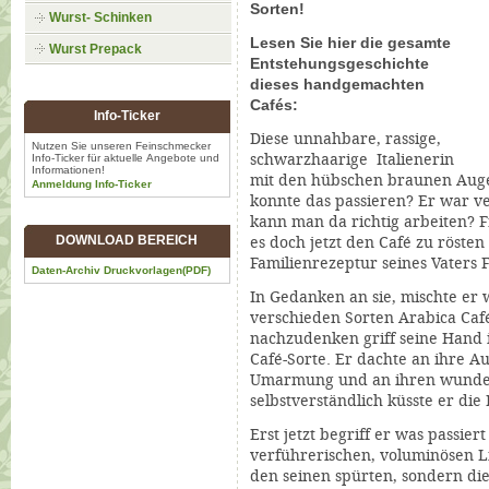
Sorten!
Wurst- Schinken
Lesen Sie hier die gesamte
Wurst Prepack
Entstehungsgeschichte
dieses handgemachten
Cafés:
Info-
Ticker
Diese unnahbare, rassige,
Nutzen Sie unseren Feinschmecker
schwarzhaarige Italienerin
Info-Ticker für aktuelle Angebote und
Informationen!
mit den hübschen braunen Auge
Anmeldung Info-Ticker
konnte das passieren? Er war ver
kann man da richtig arbeiten? F
DOWNLOAD BEREICH
es doch jetzt den Café zu rösten
Familienrezeptur seines Vaters
Daten-Archiv Druckvorlagen(PDF)
In Gedanken an sie, mischte er w
verschieden Sorten Arabica Ca
nachzudenken griff seine Hand i
Café-Sorte.
Er dachte an ihre A
Umarmung und an ihren wunde
selbstverständlich küsste er di
Erst jetzt begriff er was passiert 
verführerischen, voluminösen L
den seinen spürten, sondern d