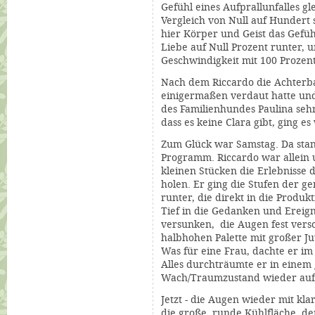
Gefühl eines Aufprallunfalles 
Vergleich von Null auf Hundert s
hier Körper und Geist das Gefüh
Liebe auf Null Prozent runter, u
Geschwindigkeit mit 100 Prozent
Nach dem Riccardo die Achterba
einigermaßen verdaut hatte un
des Familienhundes Paulina seh
dass es keine Clara gibt, ging e
Zum Glück war Samstag. Da stan
Programm. Riccardo war allein 
kleinen Stücken die Erlebnisse 
holen. Er ging die Stufen der
ge
runter,
die direkt in die Produkt
Tief in die Gedanken und Ereign
versunken, die Augen fest versc
halbhohen Palette mit großer J
Was für eine Frau, dachte er im S
Alles durchträumte er in eine
Wach/Traumzustand wieder auf
Jetzt - die Augen wieder mit kla
die große, runde Kühlfläche, d