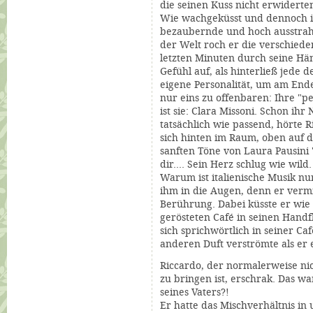
die seinen Kuss nicht erwiderte
Wie wachgeküsst und dennoch i
bezaubernde und hoch ausstrahl
der Welt roch er die verschied
letzten Minuten durch seine Händ
Gefühl auf, als hinterließ jede 
eigene Personalität, um am End
nur eins zu offenbaren: Ihre "per
ist sie: Clara Missoni. Schon ih
tatsächlich wie passend, hörte 
sich hinten im Raum, oben auf d
sanften Töne von Laura Pausini 
dir.... Sein Herz schlug wie wild.
Warum ist italienische Musik nu
ihm in die Augen, denn er verm
Berührung. Dabei küsste er wie 
gerösteten
Café
in seinen Handf
sich sprichwörtlich in seiner
Caf
anderen Duft verströmte als er
Riccardo, der normalerweise nic
zu bringen ist, erschrak. Das wa
seines Vaters?!
Er hatte das Mischverhältnis i