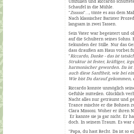
Umfüllen und Riccardo schütte
Schaufel in die Mühle.
"
Zssssss
"..., tönte es aus dem M
Nach klassischer Barister Proze
langsam in zwei Tassen.
Sein Vater war begeistert und o
auf die Schultern seines Sohns.
Sekunden der Stille. Nur das G
dass draußen am Haus vorbei f
"
Riccardo, Danke - das ist tatsä
Struktur ist fester, kräftiger, i
harmonischer geworden. Da ist 
auch diese Sanftheit, wie bei e
Wie bist Du darauf gekommen,
Riccardo konnte unmöglich sein
Gefühle mitteilen. Glücklich verh
Nacht alles nur geträumt und g
Trance mischte er die Bohnen 
Clara Missoni. Woher er ihren 
Er kannte sie ja gar nicht. Er h
doch. In seinem Traum. Es war
"Papa, du hast Recht. Da ist so 